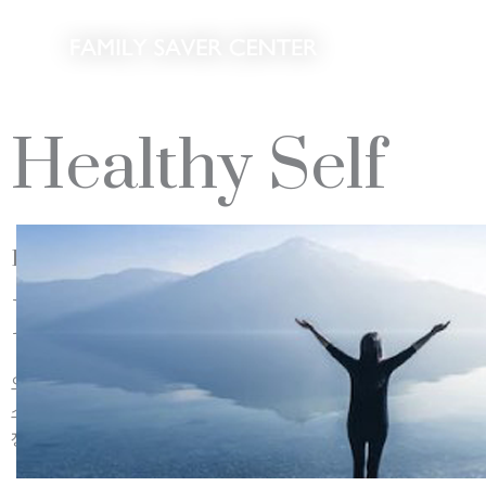
Skip
to
content
Healthy Self
Family sever center
Individual Counseling
오랜 경험과 전문지식을 갖춘 전문가들 (임상심리학자, 정신과 의사,
소셜워커, 목회 상담가)이
정신 건강에 도움이 필요한 사람들에게 상담과 치료를 제공한다.