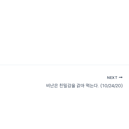
태프
소식과 일정
라디오 컬럼
연락처
한국어
NEXT
비난은 친밀감을 갉아 먹는다. (10/24/20)